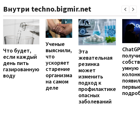
Внутри techno.bigmir.net
Ученые
ChatG
выяснили,
Что будет,
Эта
получ
что
если каждый
жевательная
собст
ускоряет
день пить
резинка
умную
старение
газированную
может
колонк
организма
воду
изменить
появил
на самом
подход к
первы
деле
профилактике
подро
опасных
заболеваний