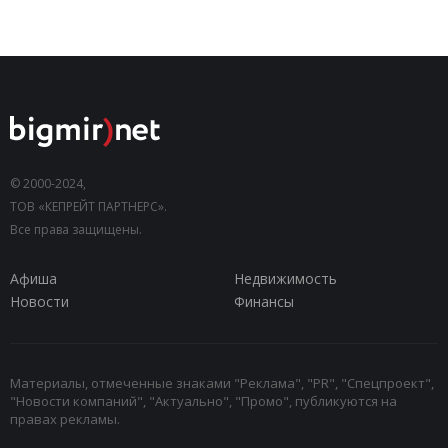
© 2000-2024,
ТОВ «КЕПРЕЙТ ПАРТНЕРС».
Все права защищены.
Афиша
Недвижимость
Новости
Финансы
Материалы, отмеченные знаками "Реклама", "PR", "Спецпроект",
"Новости компаний", "Актуально", "Промо", публикуются на
правах рекламы.