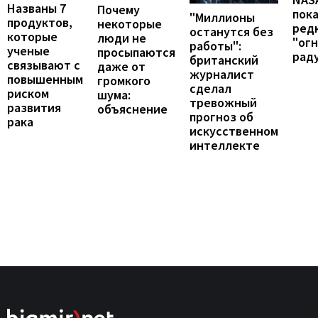
Названы 7
Почему
пок
"Миллионы
продуктов,
некоторые
ред
останутся без
которые
люди не
"ог
работы":
ученые
просыпаются
рад
британский
связывают с
даже от
журналист
повышенным
громкого
сделал
риском
шума:
тревожный
развития
объяснение
прогноз об
рака
искусственном
интеллекте