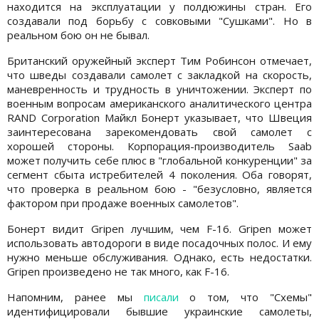
находится на эксплуатации у полдюжины стран. Его
создавали под борьбу с совковыми "Сушками". Но в
реальном бою он не бывал.
Британский оружейный эксперт Тим Робинсон отмечает,
что шведы создавали самолет с закладкой на скорость,
маневренность и трудность в уничтожении. Эксперт по
военным вопросам американского аналитического центра
RAND Corporation Майкл Бонерт указывает, что Швеция
заинтересована зарекомендовать свой самолет с
хорошей стороны. Корпорация-производитель Saab
может получить себе плюс в "глобальной конкуренции" за
сегмент сбыта истребителей 4 поколения. Оба говорят,
что проверка в реальном бою - "безусловно, является
фактором при продаже военных самолетов".
Бонерт видит Gripen лучшим, чем F-16. Gripen может
использовать автодороги в виде посадочных полос. И ему
нужно меньше обслуживания. Однако, есть недостатки.
Gripen произведено не так много, как F-16.
Напомним, ранее мы
писали
о том, что "Схемы"
идентифицировали бывшие украинские самолеты,