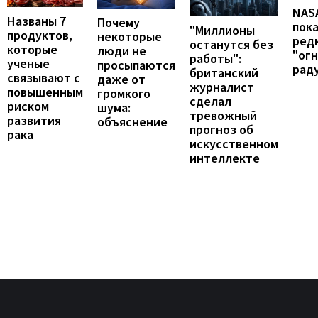
NAS
Названы 7
Почему
пок
"Миллионы
продуктов,
некоторые
ред
останутся без
которые
люди не
"ог
работы":
ученые
просыпаются
рад
британский
связывают с
даже от
журналист
повышенным
громкого
сделал
риском
шума:
тревожный
развития
объяснение
прогноз об
рака
искусственном
интеллекте