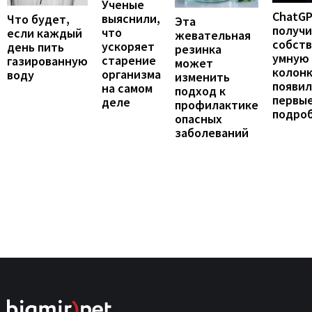
Ученые
ChatG
выяснили,
Что будет,
Эта
получ
что
если каждый
жевательная
собст
ускоряет
день пить
резинка
умную
старение
газированную
может
колонк
организма
воду
изменить
появил
на самом
подход к
первы
деле
профилактике
подро
опасных
заболеваний