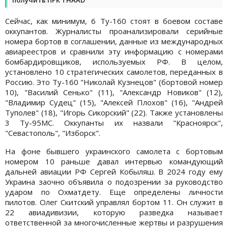
Сейчас, как минимум, 6 Ту-160 стоят в боевом составе
оккупантов. Журналисты проанализировали серийные
номера бортов в соглашении, данные из международных
авиареестров и сравнили эту информацию с номерами
бомбардировщиков, используемых РФ. В целом,
установлено 10 стратегических самолетов, переданных в
Россию. Это Ту-160 "Николай Кузнецов" (бортовой номер
10), "Василий Сенько" (11), "Александр Новиков" (12),
"Владимир Судец" (15), "Алексей Плохов" (16), "Андрей
Туполев" (18), "Игорь Сикорский" (22). Также установлены
3 Ту-95МС. Оккупанты их назвали "Красноярск",
"Севастополь", "Изборск".
На фоне бывшего украинского самолета с бортовым
номером 10 раньше давал интервью командующий
дальней авиации РФ Сергей Кобыляш. В 2024 году ему
Украина заочно объявила о подозрении за руководство
ударом по Охматдету. Еще определены личности
пилотов. Олег Скитский управлял бортом 11. Он служит в
22 авиадивизии, которую разведка называет
ответственной за многочисленные жертвы и разрушения