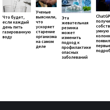
Ученые
ChatG
выяснили,
Что будет,
Эта
получ
что
если каждый
жевательная
собст
ускоряет
день пить
резинка
умную
старение
газированную
может
колонк
организма
воду
изменить
появил
на самом
подход к
первы
деле
профилактике
подро
опасных
заболеваний