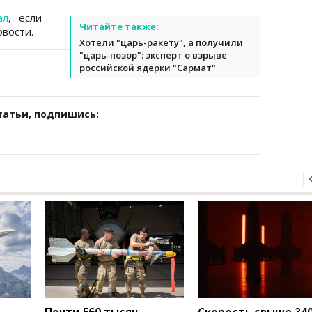
ал
, если
Читайте также:
вости.
Хотели "царь-ракету", а получили
"царь-позор": эксперт о взрыве
российской ядерки "Сармат"
татьи, подпишись:
Почти 560 тысяч
Скорость свыше 340