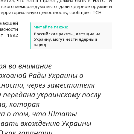
тметил, что наша страна должна быть в НАТО. И
штского меморандума мы отдали ядерное оружие и
 территориальную целостность, сообщает ТСН.
жающей
Читайте также:
асности
Российские ракеты, летящие на
нт 1992
Украину, могут нести ядерный
заряд
еря во внимание
рховной Рады Украины о
сности, через заместителя
 передана украинскому послу
а, которая
ла о том, что Штаты
овать вхождению Украины
О как гарантии