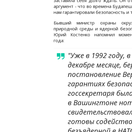
заставила себя долго ждать. Он о
аргумент - что во времена Будапе
нам гарантировали безопасность и
Бывший министр охраны окру
природной среды и ядерной безоп
Юрий Костенко напомнил моме
года:
"Уже в 1992 году, в
декабре месяце, б
постановление Ве
гарантиях безопа
госсекретаря была
в Вашингтоне нот
свидетельствова
готовы содейств
безъядерной в НАТ