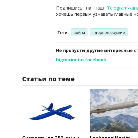
Подпишись на наш
Telegram-кан
хочешь первым узнавать главные но
Теги:
война
ядерное оружие
Не пропусти другие интересные с
bigmir)net в facebook
Статьи по теме
Скорость до 250 км/ч и
Lockheed Martin