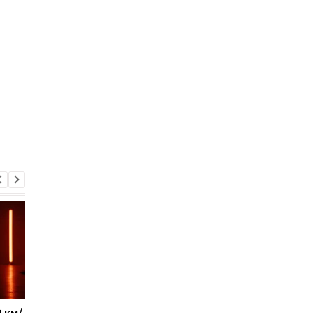
 км/
Новый украинский ЗРК
Военные США указал