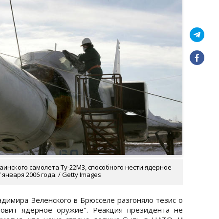
аинского самолета Ту-22М3, способного нести ядерное
января 2006 года. / Getty Images
адимира Зеленского в Брюсселе разгоняло тезис о
новит ядерное оружие". Реакция президента не