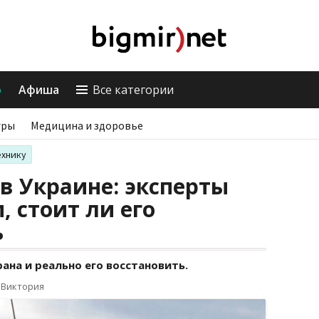
о
Афиша
Все категории
гры
Медицина и здоровье
ехнику
в Украине: эксперты
, стоит ли его
ь
ана и реально его восстановить.
 Виктория