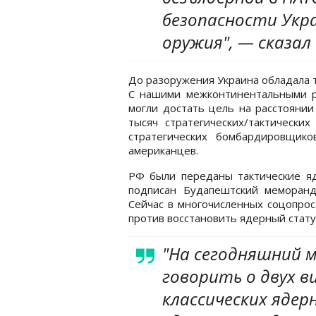
безопасности Укр
оружия", — сказал 
До разоружения Украина обладала 
С нашими межконтинентальными ра
могли достать цель на расстоянии
тысяч стратегических/тактически
стратегических бомбардировщик
американцев.
РФ были переданы тактические я
подписан Будапештский меморанду
Сейчас в многочисленных соцопрос
против восстановить ядерный стату
"На сегодняшний м
говорить о двух 
классических ядер