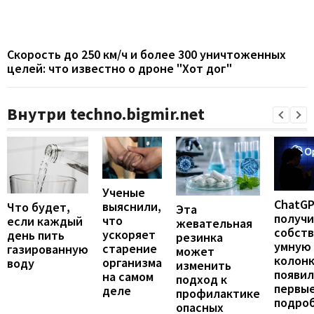
Скорость до 250 км/ч и более 300 уничтоженных
целей: что известно о дроне "Хот дог"
Внутри techno.bigmir.net
Ученые
ChatG
выяснили,
Что будет,
Эта
получ
что
если каждый
жевательная
собст
ускоряет
день пить
резинка
умную
старение
газированную
может
колонк
организма
воду
изменить
появил
на самом
подход к
первы
деле
профилактике
подро
опасных