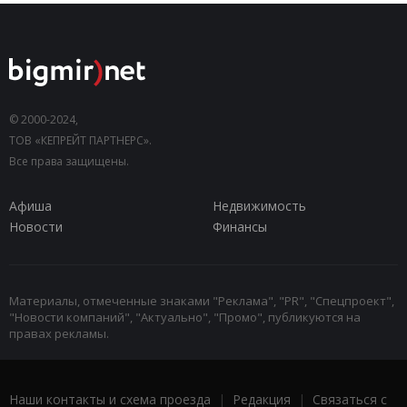
© 2000-2024,
ТОВ «КЕПРЕЙТ ПАРТНЕРС».
Все права защищены.
Афиша
Недвижимость
Новости
Финансы
Материалы, отмеченные знаками "Реклама", "PR", "Спецпроект",
"Новости компаний", "Актуально", "Промо", публикуются на
правах рекламы.
Наши контакты и схема проезда
|
Редакция
|
Связаться с