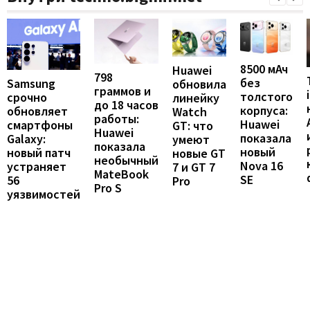
8500 мАч
Huawei
798
без
Samsung
обновила
граммов и
толстого
срочно
линейку
до 18 часов
корпуса:
обновляет
Watch
работы:
Huawei
смартфоны
GT: что
Huawei
показала
Galaxy:
умеют
показала
новый
новый патч
новые GT
необычный
Nova 16
устраняет
7 и GT 7
MateBook
SE
56
Pro
Pro S
уязвимостей