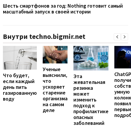
Шесть смартфонов за год: Nothing готовит самый
масштабный запуск в своей истории
Внутри techno.bigmir.net
Ученые
ChatG
выяснили,
Что будет,
Эта
получ
что
если каждый
жевательная
собст
ускоряет
день пить
резинка
умную
старение
газированную
может
колонк
организма
воду
изменить
появил
на самом
подход к
первы
деле
профилактике
подро
опасных
заболеваний