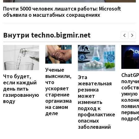
Почти 5000 человек лишатся работы: Microsoft
объявила о масштабных сокращениях
Внутри techno.bigmir.net
Ученые
ChatG
выяснили,
Что будет,
Эта
получ
что
если каждый
жевательная
собст
ускоряет
день пить
резинка
умную
старение
газированную
может
колонк
организма
воду
изменить
появил
на самом
подход к
первы
деле
профилактике
подро
опасных
заболеваний