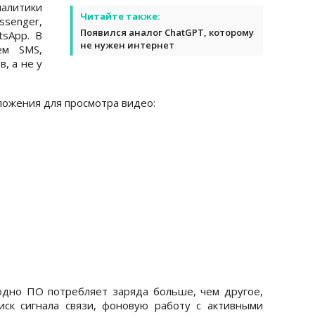
алитики
Читайте также:
senger,
Появился аналог ChatGPT, которому
tsApp. В
не нужен интернет
ем SMS,
, а не у
ложения для просмотра видео:
одно ПО потребляет заряда больше, чем другое,
иск сигнала связи, фоновую работу с активными