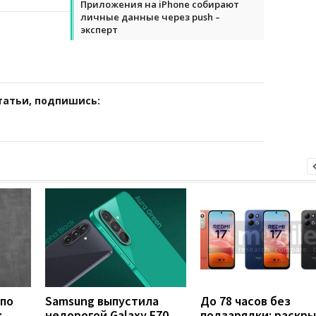
Приложения на iPhone собирают
личные данные через push –
эксперт
татьи, подпишись:
 по
Samsung выпустила
До 78 часов без
:
недорогой Galaxy F70
подзарядки: раскр