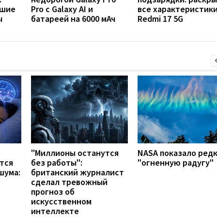
чшие
Pro с Galaxy AI и
все характеристик
ы
батареей на 6000 мАч
Redmi 17 5G
"Миллионы останутся
NASA показало ред
тся
без работы":
"огненную радугу"
шума:
британский журналист
сделал тревожный
прогноз об
искусственном
интеллекте