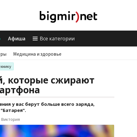
о
Афиша
Все категории
гры
Медицина и здоровье
ехнику
, которые сжирают
мартфона
ния у вас берут больше всего заряда,
"Батарея".
о Виктория