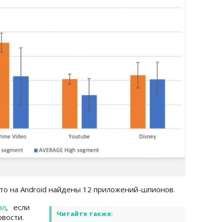
что на Android найдены 12 приложений-шпионов.
ал
, если
Читайте также:
вости.