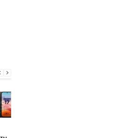
Названы 7 продуктов,
Почему некоторые
ыты
которые ученые
люди не просыпают