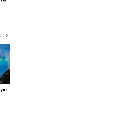
и
связывают с
даже от громкого шу
повышенным риском
объяснение
развития рака
кую
Galaxy S27 Ultra станет
Не по мощности, а п
фотографировать
любви владельцев:
иначе: инсайдер
AnTuTu выбрал лучш
раскрыл секрет новых
Android-смартфоны
объективов Samsung