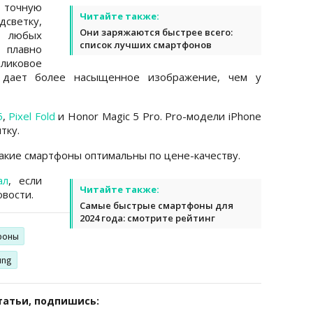
 точную
Читайте также:
светку,
Они заряжаются быстрее всего:
 любых
список лучших смартфонов
 плавно
ликовое
 дает более насыщенное изображение, чем у
5
,
Pixel Fold
и Honor Magic 5 Pro. Pro-модели iPhone
тку.
какие смартфоны оптимальны по цене-качеству.
ал
, если
Читайте также:
вости.
Самые быстрые смартфоны для
2024 года: смотрите рейтинг
фоны
ung
татьи, подпишись: