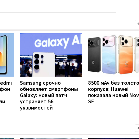
Redmi
Samsung срочно
8500 мАч без толст
тфон
обновляет смартфоны
корпуса: Huawei
Galaxy: новый патч
показала новый Nov
ли
устраняет 56
SE
уязвимостей