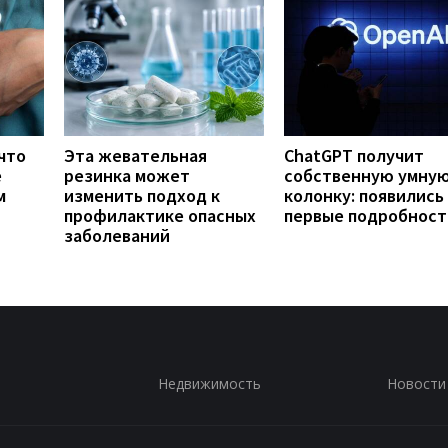
что
Эта жевательная
ChatGPT получит
е
резинка может
собственную умну
м
изменить подход к
колонку: появились
профилактике опасных
первые подробност
заболеваний
Недвижимость
Новости