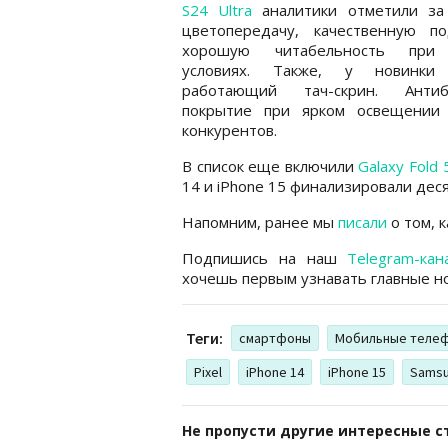
S24 Ultra
аналитики отметили за
цветопередачу, качественную под
хорошую читабельность при
условиях. Также, у новинки
работающий тач-скрин. Антиб
покрытие при ярком освещении
конкурентов.
В список еще включили
Galaxy Fold 
14 и iPhone 15 финализировали деся
Напомним, ранее мы
писали
о том, 
Подпишись на наш
Telegram-кан
хочешь первым узнавать главные но
Теги:
смартфоны
Мобильные теле
Pixel
iPhone 14
iPhone 15
Sams
Не пропусти другие интересные с