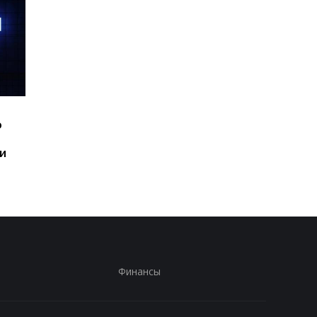
Шесть смартфонов за
Назван самый люби
ю
год: Nothing готовит
iPhone пользователе
самый масштабный
и это не новый флаг
и
запуск в своей истории
Финансы