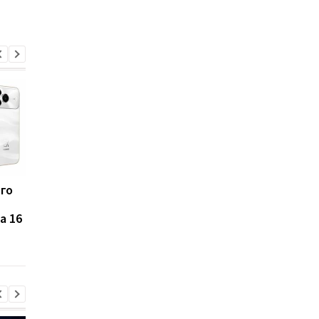
ого
Что будет, если
Ученые выяснили, ч
каждый день пить
ускоряет старение
a 16
газированную воду
организма на самом
деле