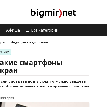
о
Афиша
Все категории
гры
Медицина и здоровье
ехнику
какие смартфоны
кран
Если смотреть под углом, то можно увидеть
ки. А минимальная яркость признана слишком
 Виктория