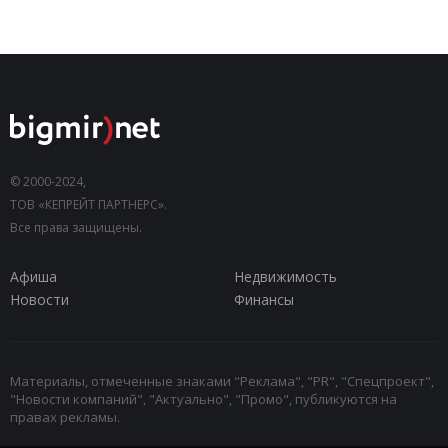
© 2000-2024,
ТОВ «КЕПРЕЙТ ПАРТНЕРС».
Все права защищены.
Афиша
Недвижимость
Новости
Финансы
Материалы, отмеченные знаками "Реклама", "PR", "Спецпроект",
"Новости компаний", "Актуально", "Промо", публикуются на
правах рекламы.