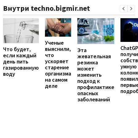
Внутри techno.bigmir.net
Ученые
ChatG
выяснили,
Что будет,
Эта
получ
что
если каждый
жевательная
собст
ускоряет
день пить
резинка
умную
старение
газированную
может
колонк
организма
воду
изменить
появил
на самом
подход к
первы
деле
профилактике
подро
опасных
заболеваний