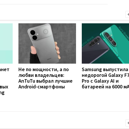
танет
Не по мощности, а по
Samsung выпустила
любви владельцев:
недорогой Galaxy F
AnTuTu выбрал лучшие
Pro с Galaxy AI и
овых
Android-смартфоны
батареей на 6000 м
ng