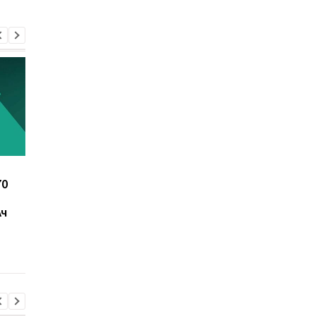
Названы 7 продуктов,
Почему некоторые
70
которые ученые
люди не просыпают
связывают с
даже от громкого шу
Ач
повышенным риском
объяснение
развития рака