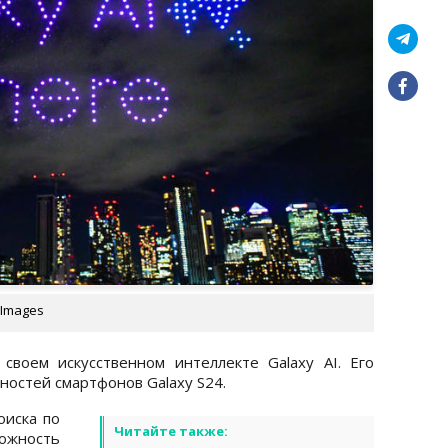
 Images
своем искусственном интеллекте Galaxy AI. Его
ностей смартфонов Galaxy S24.
оиска по
Читайте также:
жность