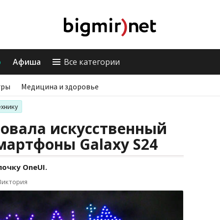
о
Афиша
Все категории
гры
Медицина и здоровье
ехнику
товала искусственный
мартфоны Galaxy S24
очку OneUI.
Виктория