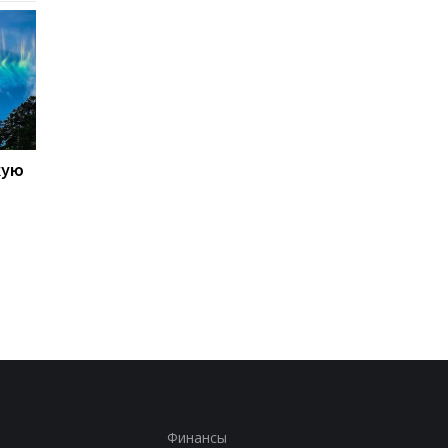
кую
Galaxy S27 Ultra станет
Не по мощности, а п
фотографировать
любви владельцев:
иначе: инсайдер
AnTuTu выбрал лучш
раскрыл секрет новых
Android-смартфоны
объективов Samsung
Финансы