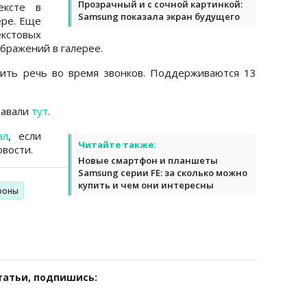
Прозрачный и с сочной картинкой:
ексте в
Samsung показала экран будущего
ере. Еще
кстовых
бражений в галерее.
дить речь во время звонков. Поддерживаются 13
давали
тут
.
ал
, если
Читайте также:
вости.
Новые смартфон и планшеты
Samsung серии FE: за сколько можно
купить и чем они интересны
фоны
татьи, подпишись: