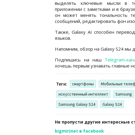
выделять ключевые мысли в т
приложении с заметками и в брауз
он может менять тональность те
сообщений, редактировать фон изо
Также, Galaxy AI способен перево
языков.
Напомним, обзор на Galaxy S24 мы 
Подпишись на наш
Telegram-кан
хочешь первым узнавать главные но
Теги:
смартфоны
Мобильные теле
искусственный интеллект
Samsung
Samsung Galaxy S24
Galaxy S24
Не пропусти другие интересные с
bigmir)net в facebook