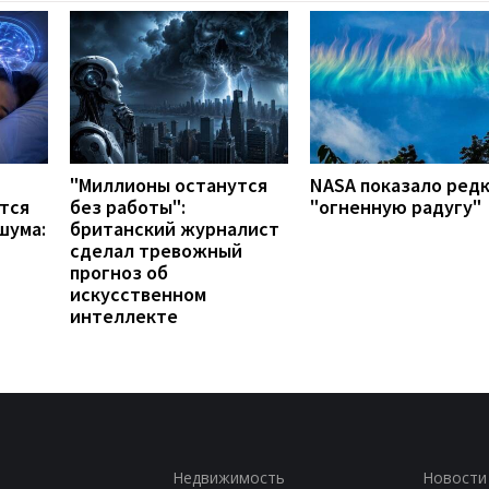
"Миллионы останутся
NASA показало ред
тся
без работы":
"огненную радугу"
шума:
британский журналист
сделал тревожный
прогноз об
искусственном
интеллекте
Недвижимость
Новости