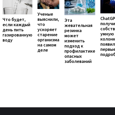
Ученые
ChatG
выяснили,
Что будет,
Эта
получ
что
если каждый
жевательная
собст
ускоряет
день пить
резинка
умную
старение
газированную
может
колонк
организма
воду
изменить
появил
на самом
подход к
первы
деле
профилактике
подро
опасных
заболеваний