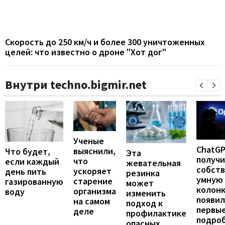
Скорость до 250 км/ч и более 300 уничтоженных
целей: что известно о дроне "Хот дог"
Внутри techno.bigmir.net
Ученые
ChatG
выяснили,
Что будет,
Эта
получ
что
если каждый
жевательная
собст
ускоряет
день пить
резинка
умную
старение
газированную
может
колонк
организма
воду
изменить
появил
на самом
подход к
первы
деле
профилактике
подро
опасных