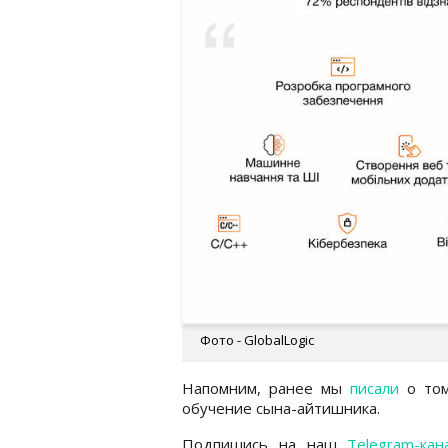
Фото - GlobalLogic
Напомним, ранее мы
писали
о том
обучение сына-айтишника.
Подпишись на наш
Telegram-кан