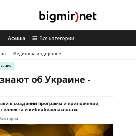
о
Афиша
Все категории
гры
Медицина и здоровье
ехнику
знают об Украине -
ыки в создании программ и приложений,
нтеллекта и кибербезопасности.
 Виктория