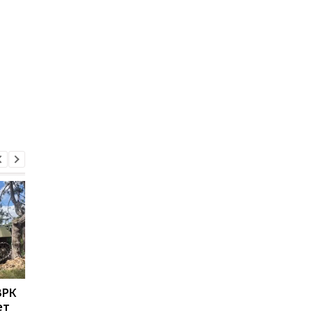
ЗРК
Военные США указали
Пусковые Нептуна
ет
на главное
модернизировали д