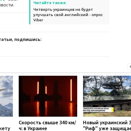
Читайте также:
вости.
Четверть украинцев не будет
улучшать свой английский - опрос
Viber
татьи, подпишись:
Скорость свыше 340 км/
Новый украинский 
кету
ч: в Украине
"Риф" уже защища