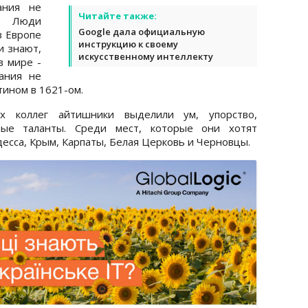
ания не
Читайте также:
и. Люди
Google дала официальную
в Европе
инструкцию к своему
и знают,
искусственному интеллекту
в мире -
ания не
тином в 1621-ом.
х коллег айтишники выделили ум, упорство,
ые таланты. Среди мест, которые они хотят
десса, Крым, Карпаты, Белая Церковь и Черновцы.