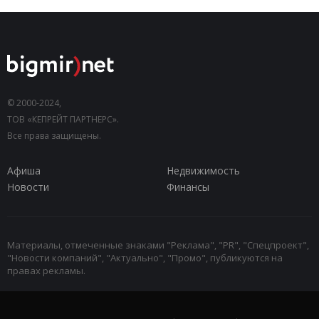
© 2000-2024,
ТОВ «КЕПРЕЙТ ПАРТНЕРС».
Все права защищены.
Афиша
Недвижимость
Новости
Финансы
Материалы, отмеченные знаками "Реклама", "PR", "Спецпроект",
"Новости компаний", "Актуально", "Промо", публикуются на
правах рекламы.