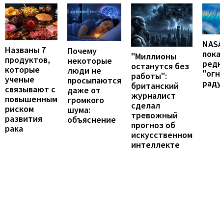
NAS
Названы 7
Почему
пок
"Миллионы
продуктов,
некоторые
ред
останутся без
которые
люди не
"ог
работы":
ученые
просыпаются
рад
британский
связывают с
даже от
журналист
повышенным
громкого
сделал
риском
шума:
тревожный
развития
объяснение
прогноз об
рака
искусственном
интеллекте