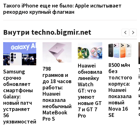
Такого iPhone еще не было: Apple испытывает
рекордно крупный флагман
Внутри techno.bigmir.net
8500 мАч
Huawei
798
без
Samsung
обновила
граммов и
толстого
срочно
линейку
до 18 часов
корпуса:
обновляет
Watch
работы:
Huawei
смартфоны
GT: что
Huawei
показала
Galaxy:
умеют
показала
новый
новый патч
новые GT
необычный
Nova 16
устраняет
7 и GT 7
MateBook
SE
56
Pro
Pro S
уязвимостей