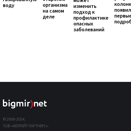
может
колонк
организма
воду
изменить
появил
на самом
подход к
первы
деле
профилактике
подро
опасных
заболеваний
© 2000-2024,
ТОВ «КЕПРЕЙТ ПАРТНЕРС».