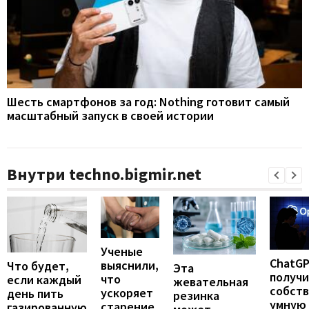
Шесть смартфонов за год: Nothing готовит самый
масштабный запуск в своей истории
Внутри techno.bigmir.net
Ученые
ChatG
выяснили,
Что будет,
Эта
получ
что
если каждый
жевательная
собст
ускоряет
день пить
резинка
умную
старение
газированную