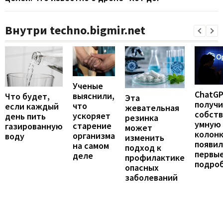
Внутри techno.bigmir.net
Ученые
ChatG
выяснили,
Что будет,
Эта
получ
что
если каждый
жевательная
собст
ускоряет
день пить
резинка
умную
старение
газированную
может
колонк
организма
воду
изменить
появил
на самом
подход к
первы
деле
профилактике
подро
опасных
заболеваний