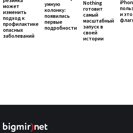
резинка
iPho
Nothing
умную
может
поль
готовит
колонку:
изменить
и это
самый
появились
подход к
флаг
масштабный
первые
профилактике
запуск в
подробности
опасных
своей
заболеваний
истории