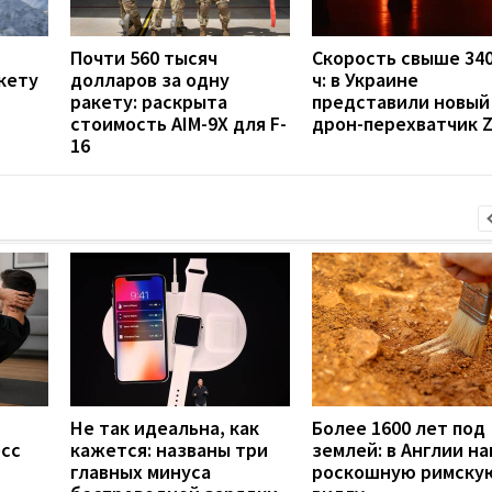
Почти 560 тысяч
Скорость свыше 340
кету
долларов за одну
ч: в Украине
ракету: раскрыта
представили новый
стоимость AIM-9X для F-
дрон-перехватчик Z
16
Не так идеальна, как
Более 1600 лет под
есс
кажется: названы три
землей: в Англии н
главных минуса
роскошную римску