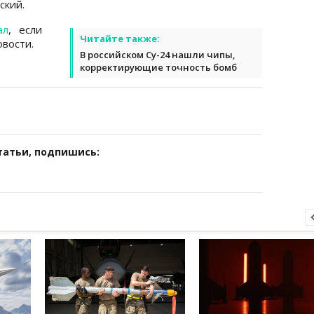
ский.
ал
, если
Читайте также:
вости.
В российском Су-24 нашли чипы,
корректирующие точность бомб
татьи, подпишись: