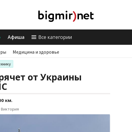
о
Афиша
Все категории
гры
Медицина и здоровье
ехнику
рячет от Украины
МС
0 км.
 Виктория