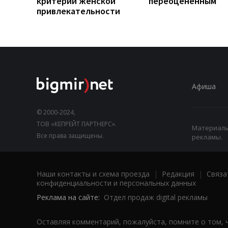
критерий женской
переоцененным
привлекательности
Афиша
© 2000-2024,
ТОВ «КЕПРЕЙТ ПАРТНЕРС».
Материалы,
Все права защищены.
рекламы.
Наши контакты и схема проезда
|
Редакция
|
Связа
конфиденциальности и персональных данных
Реклама на сайте:
Отдел продаж digital рекламы
Оставляя комментарий, пожалуйста, помните о том, 