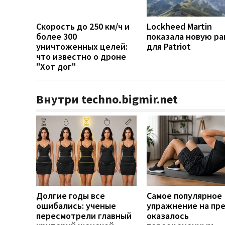
Скорость до 250 км/ч и
Lockheed Martin
более 300
показала новую ра
уничтоженных целей:
для Patriot
что известно о дроне
"Хот дог"
Внутри techno.bigmir.net
Долгие годы все
Самое популярное
ошибались: ученые
упражнение на пр
пересмотрели главный
оказалось