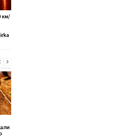
 км/
Новый украинский ЗРК
Военные США указал
"Риф" уже защищает
на главное
небо: появились
преимущество Укра
irka
подробности
в современной войн
Sega превратила
Магнитные бури,
ашли
легендарные консоли в
прогноз на 6, 7, 8
ю
наручные часы: фанаты
августа: подробност