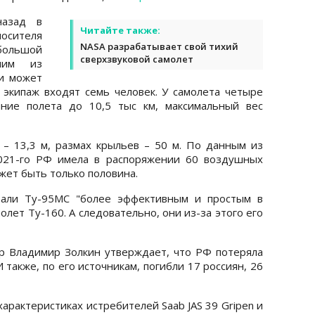
назад в
Читайте также:
осителя
NASA разрабатывает свой тихий
большой
сверхзвуковой самолет
ним из
и может
В экипаж входят семь человек. У самолета четыре
яние полета до 10,5 тыс км, максимальный вес
 – 13,3 м, размах крыльев – 50 м. По данным из
2021-го РФ имела в распоряжении 60 воздушных
жет быть только половина.
тали Ту-95МС "более эффективным и простым в
олет Ту-160. А следовательно, они из-за этого его
ер Владимир Золкин утверждает, что РФ потеряла
также, по его источникам, погибли 17 россиян, 26
характеристиках истребителей Saab JAS 39 Gripen и