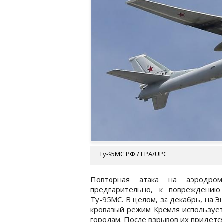
Ту-95МС РФ / EPA/UPG
Повторная атака на аэродром
предварительно, к повреждению
Ту-95МС. В целом, за декабрь, на Э
кровавый режим Кремля использует
городам. После взрывов их придетс