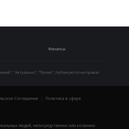
оценят
по дням
Финансы
аний", "Актуально", "Промо", публикуются на правах
льское Соглашение
|
Политика в сфере
реальных людей, непосредственно или косвенно