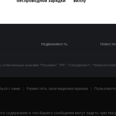
беспроводной зарядки
виллу
Недвижимость
Новости
 отмеченные знаками "Реклама", "PR", "Спецпроект", "Новости комп
ться с нами
|
Разместить свои видеоматериалы
|
Пользовате
что содержание и тон Вашего сообщения могут задеть чувства 