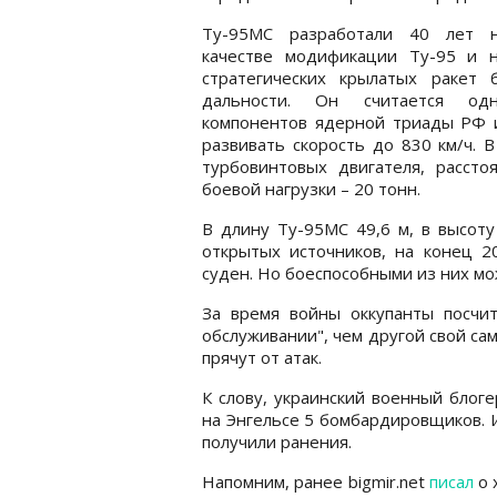
Ту-95МС разработали 40 лет 
качестве модификации Ту-95 и н
стратегических крылатых ракет 
дальности. Он считается од
компонентов ядерной триады РФ 
развивать скорость до 830 км/ч. 
турбовинтовых двигателя, рассто
боевой нагрузки – 20 тонн.
В длину Ту-95МС 49,6 м, в высоту
открытых источников, на конец 
суден. Но боеспособными из них мо
За время войны оккупанты посчи
обслуживании", чем другой свой сам
прячут от атак.
К слову, украинский военный блог
на Энгельсе 5 бомбардировщиков. И 
получили ранения.
Напомним, ранее bigmir.net
писал
о 