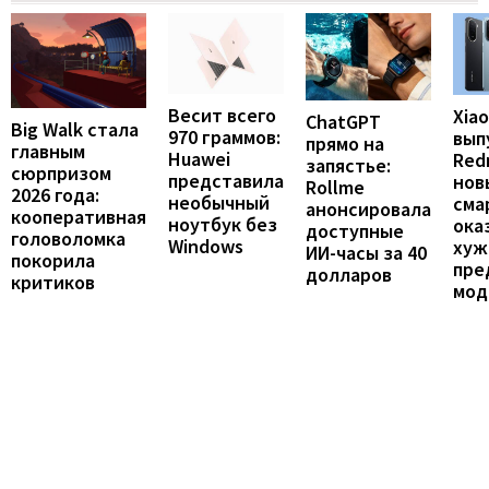
Весит всего
Xia
ChatGPT
Big Walk стала
970 граммов:
вып
прямо на
главным
Huawei
Redm
запястье:
сюрпризом
представила
нов
Rollme
2026 года:
необычный
сма
анонсировала
кооперативная
ноутбук без
ока
доступные
головоломка
Windows
хуж
ИИ-часы за 40
покорила
пре
долларов
критиков
мод