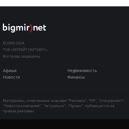
© 2000-2024,
ТОВ «КЕПРЕЙТ ПАРТНЕРС».
Все права защищены.
Афиша
Недвижимость
Новости
Финансы
Материалы, отмеченные знаками "Реклама", "PR", "Спецпроект",
"Новости компаний", "Актуально", "Промо", публикуются на
правах рекламы.