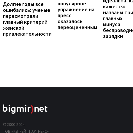
идеальна, к
популярное
Долгие годы все
кажется:
упражнение на
ошибались: ученые
названы тр
пресс
пересмотрели
главных
оказалось
главный критерий
минуса
переоцененным
женской
беспроводн
привлекательности
зарядки
© 2000-2024,
ТОВ «КЕПРЕЙТ ПАРТНЕРС».