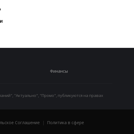
Шесть смартфонов за
Назван самый люби
ю
год: Nothing готовит
iPhone пользователе
самый масштабный
и это не новый флаг
и
запуск в своей истории
Финансы
аний", "Актуально", "Промо", публикуются на правах
льское Соглашение
|
Политика в сфере