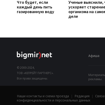
Что будет, если
Ученые выяснили, 
каждый день пить
ускоряет старени
газированную воду
организма на само
деле
Афиша
© 2000-2024,
ТОВ «КЕПРЕЙТ ПАРТНЕРС».
Материалы,
Все права защищены.
рекламы.
Наши контакты и схема проезда
|
Редакция
|
Связа
конфиденциальности и персональных данных