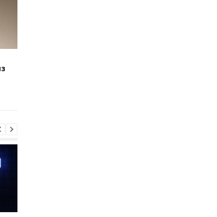
Windows 11 станет
Новые Surface Pro и
из
быстрее: Microsoft
Laptop стали мощне
начала распространять
но обычным
важный патч
пользователям их не
продадут