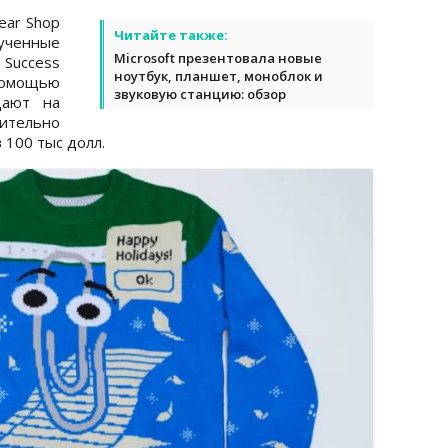
ear Shop
Читайте также:
ученные
Microsoft презентовала новые
 Success
ноутбук, планшет, моноблок и
мощью
звуковую станцию: обзор
дают на
ительно
 100 тыс долл.