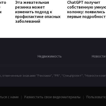
что
Эта жевательная
ChatGPT получит
е
резинка может
собственную умну
м
изменить подход к
колонку: появились
профилактике опасных
первые подробност
заболеваний
Недвижимость
Новости
 отмеченные знаками "Реклама", "PR", "Спецпроект", "Новости комп
ться с нами
|
Разместить свои видеоматериалы
|
Пользовате