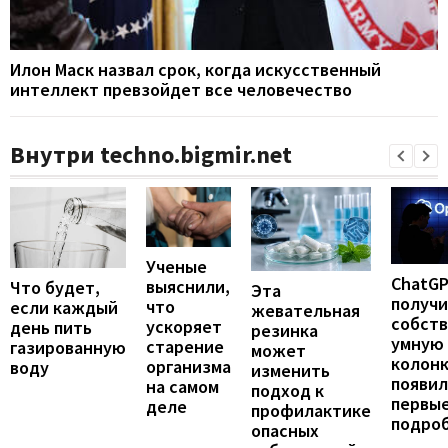
Илон Маск назвал срок, когда искусственный
интеллект превзойдет все человечество
Внутри techno.bigmir.net
Ученые
ChatG
выяснили,
Что будет,
Эта
получ
что
если каждый
жевательная
собст
ускоряет
день пить
резинка
умную
старение
газированную
может
колонк
организма
воду
изменить
появил
на самом
подход к
первы
деле
профилактике
подро
опасных