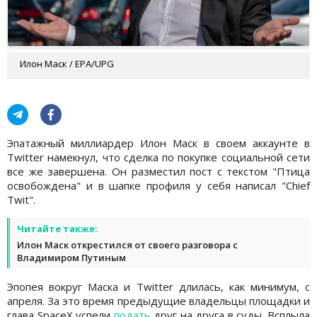
Илон Маск / EPA/UPG
Эпатажный миллиардер Илон Маск в своем аккаунте в
Twitter намекнул, что сделка по покупке социальной сети
все же завершена. Он разместил пост с текстом "Птица
освобождена" и в шапке профиля у себя написал "Chief
Twit".
Читайте также:
Илон Маск открестился от своего разговора с
Владимиром Путиным
Эпопея вокруг Маска и Twitter длилась, как минимум, с
апреля. За это время предыдущие владельцы площадки и
глава SpaceX успели
подать
друг на друга в суды. Всплыла