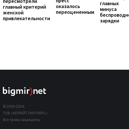
пресс
пересмотрели
главных
оказалось
главный критерий
минуса
переоцененным
женской
беспроводн
привлекательности
зарядки
© 2000-2024,
ТОВ «КЕПРЕЙТ ПАРТНЕРС».
Все права защищены.