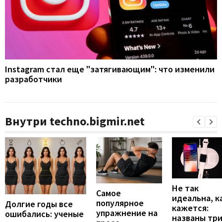
Instagram стал еще "затягивающим": что изменили
разработчики
Внутри techno.bigmir.net
Не так
Самое
идеальна, к
популярное
Долгие годы все
кажется:
упражнение на
ошибались: ученые
названы тр