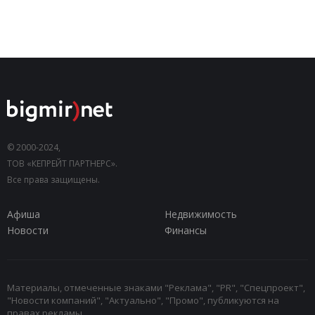
© 2000-2024,
ТОВ «КЕПРЕЙТ ПАРТНЕРС».
Все права защищены.
Афиша
Недвижимость
Новости
Финансы
Материалы, отмеченные знаками "Реклама", "PR", "Спецпроект",
"Новости компаний", "Актуально", "Промо", публикуются на
правах рекламы.