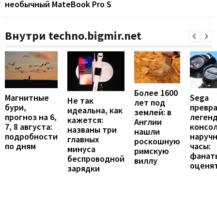
необычный MateBook Pro S
Внутри techno.bigmir.net
Более 1600
Магнитные
Sega
Не так
лет под
бури,
превр
идеальна, как
землей: в
прогноз на 6,
леген
кажется:
Англии
7, 8 августа:
консол
названы три
нашли
подробности
наруч
главных
роскошную
по дням
часы:
минуса
римскую
фанат
беспроводной
виллу
оценя
зарядки