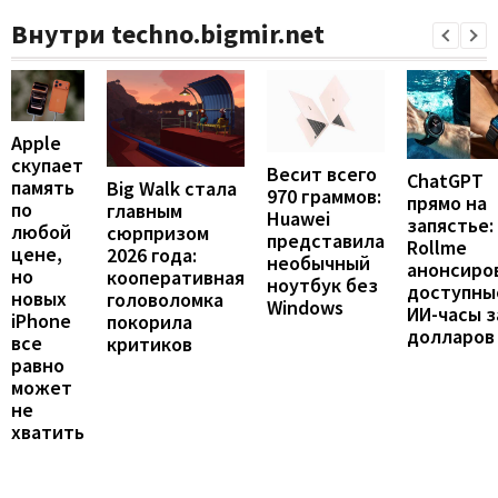
Внутри techno.bigmir.net
Apple
скупает
Весит всего
ChatGPT
память
Big Walk стала
970 граммов:
прямо на
по
главным
Huawei
запястье:
любой
сюрпризом
представила
Rollme
цене,
2026 года:
необычный
анонсиро
но
кооперативная
ноутбук без
доступны
новых
головоломка
Windows
ИИ-часы з
iPhone
покорила
долларов
все
критиков
равно
может
не
хватить