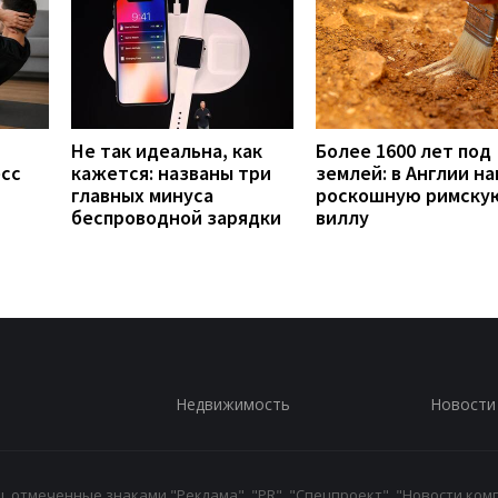
Не так идеальна, как
Более 1600 лет под
есс
кажется: названы три
землей: в Англии н
главных минуса
роскошную римску
беспроводной зарядки
виллу
Недвижимость
Новости
 отмеченные знаками "Реклама", "PR", "Спецпроект", "Новости комп