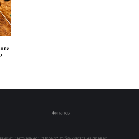
Sega превратила
Магнитные бури,
ашли
легендарные консоли в
прогноз на 6, 7, 8
ю
наручные часы: фанаты
августа: подробност
оценят
по дням
Финансы
аний", "Актуально", "Промо", публикуются на правах