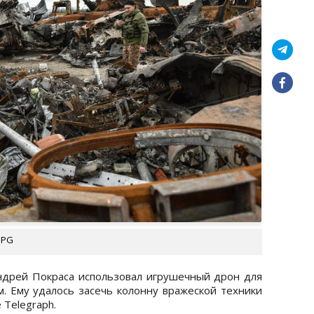
UPG
ндрей Покраса использовал игрушечный дрон для
 Ему удалось засечь колонну вражеской техники
 Telegraph.