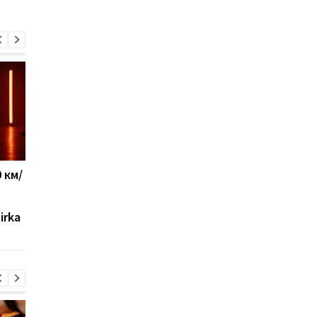
 км/
Новый украинский ЗРК
Военные США указал
"Риф" уже защищает
на главное
небо: появились
преимущество Укра
irka
подробности
в современной войн