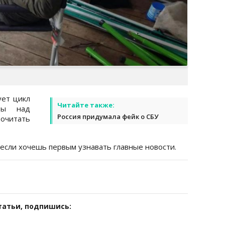
ует цикл
Читайте также:
ды над
Россия придумала фейк о СБУ
читать
 если хочешь первым узнавать главные новости.
татьи, подпишись: