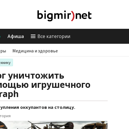
о
Афиша
Все категории
гры
Медицина и здоровье
ехнику
ог уничтожить
омощью игрушечного
graph
тупления оккупантов на столицу.
ктория