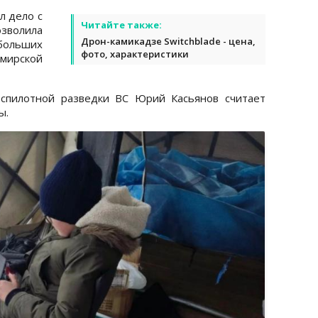
л дело с
Читайте также:
волила
Дрон-камикадзе Switchblade - цена,
ольших
фото, характеристики
омирской
спилотной разведки ВС Юрий Касьянов считает
ы.