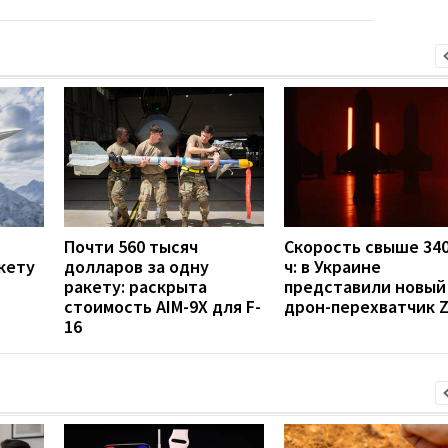
Почти 560 тысяч
Скорость свыше 340
кету
долларов за одну
ч: в Украине
ракету: раскрыта
представили новый
стоимость AIM-9X для F-
дрон-перехватчик Z
16