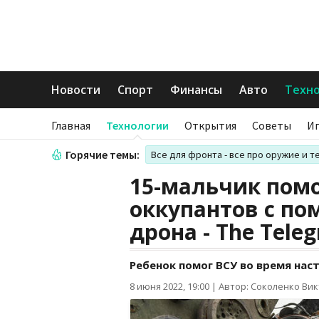
Новости
Спорт
Финансы
Авто
Техн
Главная
Технологии
Открытия
Советы
И
Горячие темы:
Все для фронта - все про оружие и т
15-мальчик пом
оккупантов с п
дрона - The Tele
Ребенок помог ВСУ во время нас
8 июня 2022, 19:00
|
Автор: Соколенко Ви