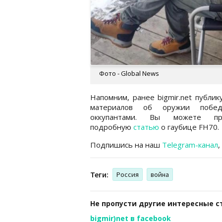
Фото - Global News
Напомним, ранее bigmir.net публик
материалов об оружии побе
оккупантами. Вы можете про
подробную
статью
о гаубице FH70.
Подпишись на наш
Telegram-канал
,
Теги:
Россия
война
Не пропусти другие интересные с
bigmir)net в facebook