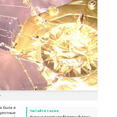
A
а была в
Читайте также:
дентные
Ученые раскрыли безумный план