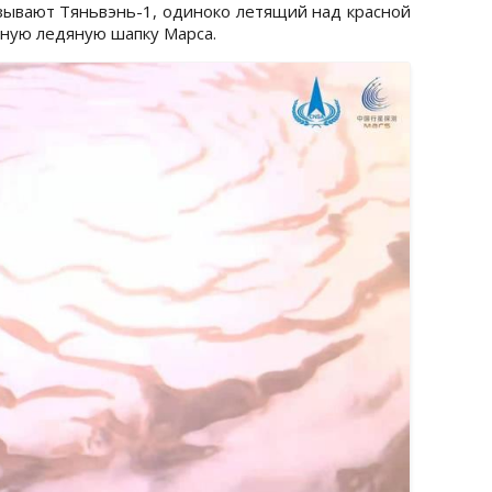
азывают Тяньвэнь-1, одиноко летящий над красной
рную ледяную шапку Марса.