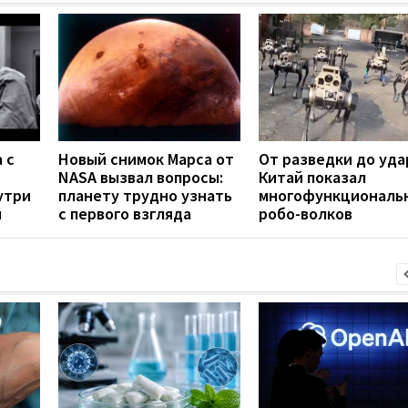
 с
Новый снимок Марса от
От разведки до уда
NASA вызвал вопросы:
Китай показал
утри
планету трудно узнать
многофункциональ
й
с первого взгляда
робо-волков