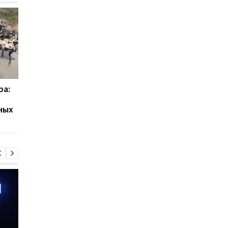
ра:
Маск сдвинул сроки
Схема с возвратами
полета на Марс и
товаров принесла
ных
объяснил почему
подростку сотни ты
и привела в тюрьму