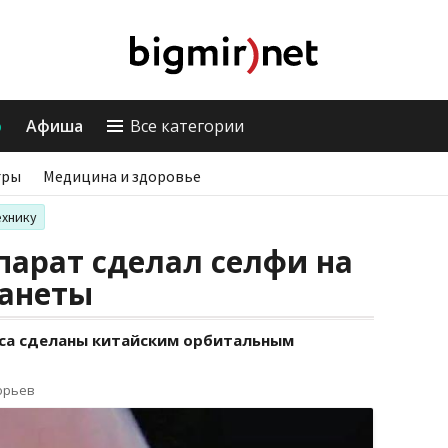
о
Афиша
Все категории
гры
Медицина и здоровье
ехнику
арат сделал селфи на
ланеты
а сделаны китайским орбитальным
орьев