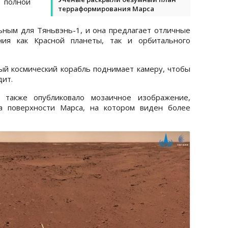
олной
терраформирования Марса
льным для Тяньвэнь-1, и она предлагает отличные
ния как Красной планеты, так и орбитального
ный космический корабль поднимает камеру, чтобы
дит.
о также опубликовало мозаичное изображение,
а поверхности Марса, на котором виден более