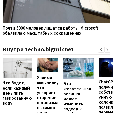
Почти 5000 человек лишатся работы: Microsoft
объявила о масштабных сокращениях
Внутри techno.bigmir.net
Ученые
ChatG
выяснили,
Что будет,
Эта
получ
что
если каждый
жевательная
собст
ускоряет
день пить
резинка
умную
старение
газированную
может
колонк
организма
воду
изменить
появил
на самом
подход к
первы
деле