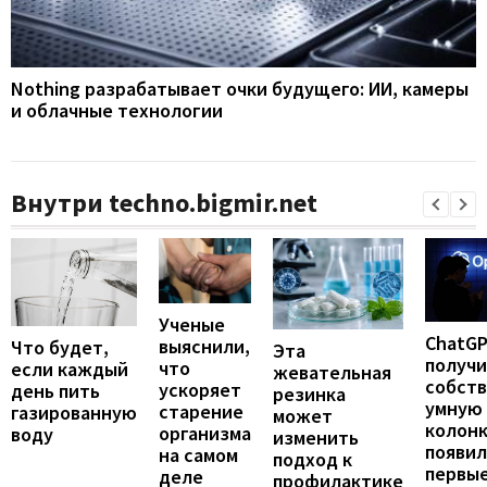
Nothing разрабатывает очки будущего: ИИ, камеры
и облачные технологии
Внутри techno.bigmir.net
Ученые
ChatG
выяснили,
Что будет,
Эта
получ
что
если каждый
жевательная
собст
ускоряет
день пить
резинка
умную
старение
газированную
может
колонк
организма
воду
изменить
появил
на самом
подход к
первы
деле
профилактике