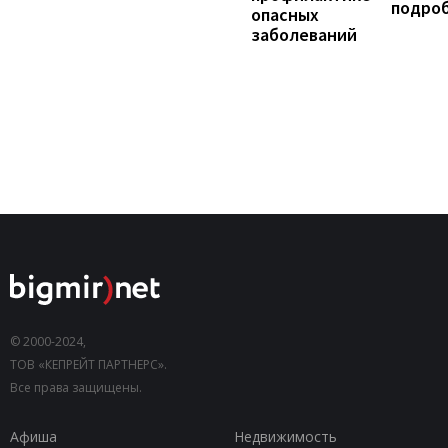
подро
опасных
заболеваний
© 2000-2024,
ТОВ «КЕПРЕЙТ ПАРТНЕРС».
Все права защищены.
Афиша
Недвижимость