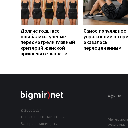
Долгие годы все
Самое популярное
ошибались: ученые
упражнение на пр
пересмотрели главный
оказалось
критерий женской
переоцененным
привлекательности
Афиша
© 2000-2024,
ТОВ «КЕПРЕЙТ ПАРТНЕРС».
Материалы,
Все права защищены.
рекламы.