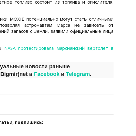
етное топливо состоит из топлива и окислителя,
ики MOXIE потенциально могут стать отличными
позволяя астронавтам Марса не зависеть от
ний запасов с Земли, заявили официальные лица
то
NASA протестировала марсианский вертолет в
туальные новости раньше
а
Bigmir)net
в
Facebook
и
Telegram
.
татьи, подпишись: