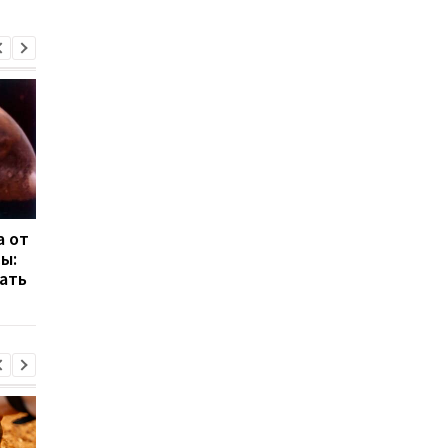
а от
Тысячи кадров с лунной
NASA готовит мисси
ы:
миссии: NASA
EAGLE и FALCON
ать
опубликовала полный
архив Artemis II