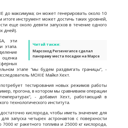
IE до максимума; он может генерировать около 10
ом итоге инструмент может достичь таких уровней,
ести еще около девяти запусков в течение одного
ых дней).
SA, эти
Читай также:
и этапа.
Марсоход Perseverance сделал
деление
панораму места посадки на Марсе
- оценка
сферных
ельном этапе “мы будем раздвигать границы“, -
 исследователь MOXIE Майкл Хехт.
 потребует тестирования новых режимов работы
ример, прогона, в котором мы сравниваем операции
температурах“, - добавил Хехт, работающий в
кого технологического института.
достаточно кислорода, чтобы иметь значение для
для запуска четырех астронавтов с поверхности
 7000 кг ракетного топлива и 25000 кг кислорода,