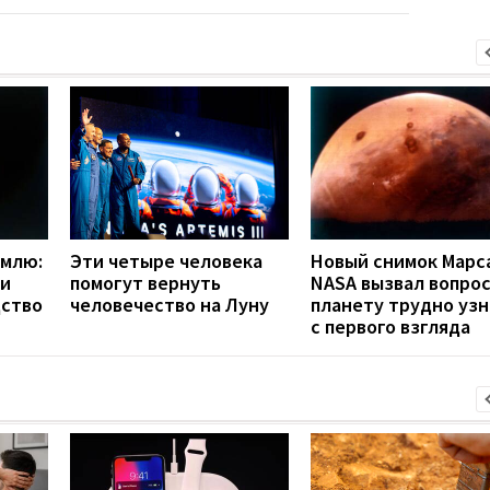
емлю:
Эти четыре человека
Новый снимок Марс
ли
помогут вернуть
NASA вызвал вопрос
ство
человечество на Луну
планету трудно узн
с первого взгляда