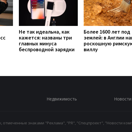
Не так идеальна, как
Более 1600 лет под
есс
кажется: названы три
землей: в Англии н
главных минуса
роскошную римску
беспроводной зарядки
виллу
Недвижимость
Новости
 отмеченные знаками "Реклама", "PR", "Спецпроект", "Новости комп