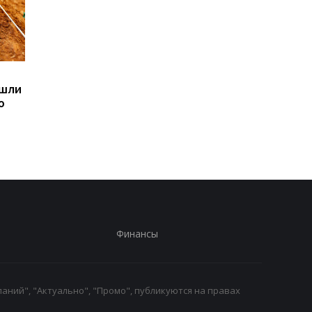
Sega превратила
Магнитные бури,
ашли
легендарные консоли в
прогноз на 6, 7, 8
ю
наручные часы: фанаты
августа: подробност
оценят
по дням
Финансы
аний", "Актуально", "Промо", публикуются на правах