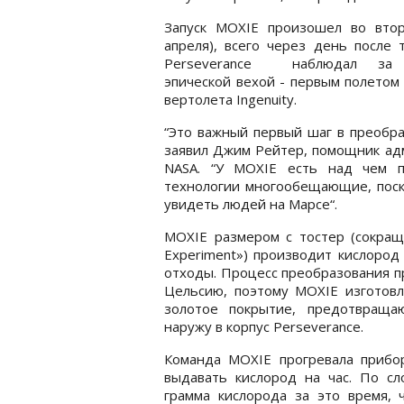
Запуск MOXIE произошел во втор
апреля), всего через день после т
Perseverance наблюдал за 
эпической вехой - первым полетом
вертолета Ingenuity.
“Это важный первый шаг в преобраз
заявил Джим Рейтер, помощник адм
NASA. “У MOXIE есть над чем п
технологии многообещающие, поск
увидеть людей на Марсе“.
MOXIE размером с тостер (сокращен
Experiment») производит кислород 
отходы. Процесс преобразования п
Цельсию, поэтому MOXIE изготовл
золотое покрытие, предотвраща
наружу в корпус Perseverance.
Команда MOXIE прогревала прибор
выдавать кислород на час. По сл
грамма кислорода за это время, 