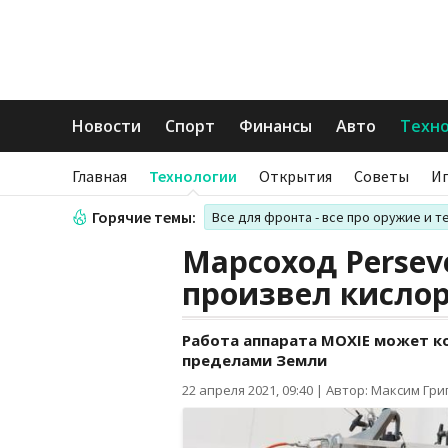
Новости
Спорт
Финансы
Авто
Техн
Главная
Технологии
Открытия
Советы
И
Горячие темы:
Все для фронта - все про оружие и т
Марсоход Persev
произвел кислор
Работа аппарата MOXIE может к
пределами Земли
22 апреля 2021, 09:40
|
Автор: Максим Гри