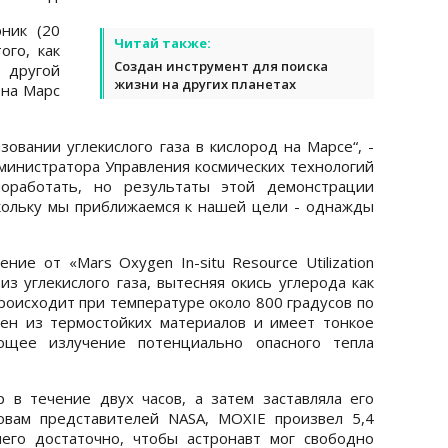
ник (20
Читай также:
ого, как
Создан инструмент для поиска
другой
жизни на других планетах
 на Марс
овании углекислого газа в кислород на Марсе“, -
инистратора Управления космических технологий
оработать, но результаты этой демонстрации
ольку мы приближаемся к нашей цели - однажды
ие от «Mars Oxygen In-situ Resource Utilization
из углекислого газа, вытесняя окись углерода как
роисходит при температуре около 800 градусов по
ен из термостойких материалов и имеет тонкое
ющее излучение потенциально опасного тепла
 в течение двух часов, а затем заставляла его
овам представителей NASA, MOXIE произвел 5,4
чего достаточно, чтобы астронавт мог свободно