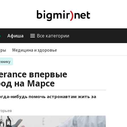
о
Афиша
Все категории
гры
Медицина и здоровье
ехнику
erance впервые
од на Марсе
огда-нибудь помочь астронавтам жить за
горьев