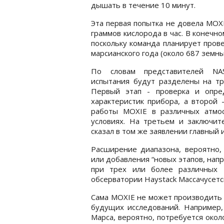
дышать в течение 10 минут.
Эта первая попытка не довела MOX
граммов кислорода в час. В конечн
поскольку команда планирует пров
марсианского года (около 687 земн
По словам представителей NA
испытания будут разделены на тр
Первый этап - проверка и опре
характеристик прибора, а второй 
работы MOXIE в различных атмо
условиях. На третьем и заключит
сказал в том же заявлении главный
Расширение диапазона, вероятно,
или добавления “новых этапов, нап
при трех или более различных 
обсерватории Haystack Массачусетс
Сама MOXIE не может производить 
будущих исследований. Например, 
Марса, вероятно, потребуется около