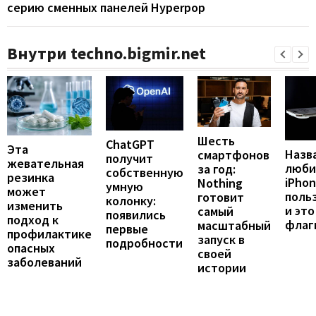
серию сменных панелей Hyperpop
Внутри techno.bigmir.net
Шесть
ChatGPT
Эта
Назв
смартфонов
получит
жевательная
люби
за год:
собственную
резинка
iPho
Nothing
умную
может
поль
готовит
колонку:
изменить
и это
самый
появились
подход к
флаг
масштабный
первые
профилактике
запуск в
подробности
опасных
своей
заболеваний
истории