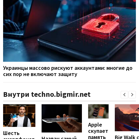
Украинцы массово рискуют аккаунтами: многие до
сих пор не включают защиту
Внутри techno.bigmir.net
Apple
скупает
Шесть
память
Big Walk 
Назван самый