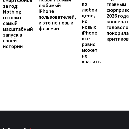
смартфонов
по
главным
любимый
за год:
любой
сюрприз
iPhone
Nothing
цене,
2026 года
пользователей,
готовит
но
кооперат
и это не новый
самый
новых
головоло
флагман
масштабный
iPhone
покорила
запуск в
все
критиков
своей
равно
истории
может
не
хватить