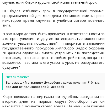
случае, если Кларк нарушит свой испытательный срок.
Он будет отбывать срок в государственной тюрьме,
предназначенной для молодежи. Он может иметь право
некоторое время служить в учебном лагере военного
типа.
"Грэм Кларк должен быть привлечен к ответственности за
это преступление, и другие потенциальные мошенники
должны увидеть последствия", - говорится в заявлении
государственного прокурора Хиллсборо Эндрю Уоррена.
"В данном случае мы смогли устранить эти последствия,
осознавая, что наша цель с любым ребенком, когда это
возможно, - заставить его усвоить урок, не разрушая его
будущее".
Читай также:
Взломавший страницу Цукерберга хакер получит $10 тыс.
премии от пользователей Facebook
Кларк появился на виртуальном судебном заседании во
вторник днем ​​из тюрьмы округа Хиллсборо, где он
находится с момента своего ареста. На нем была красная