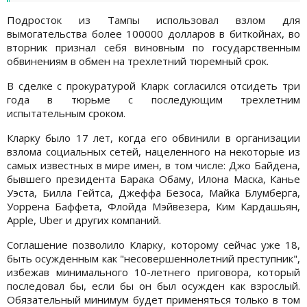
Подросток из Тампы использовал взлом для
вымогательства более 100000 долларов в биткойнах, во
вторник признал себя виновным по государственным
обвинениям в обмен на трехлетний тюремный срок.
В сделке с прокуратурой Кларк согласился отсидеть три
года в тюрьме с последующим трехлетним
испытательным сроком.
Кларку было 17 лет, когда его обвинили в организации
взлома социальных сетей, нацеленного на некоторые из
самых известных в мире имен, в том числе: Джо Байдена,
бывшего президента Барака Обаму, Илона Маска, Канье
Уэста, Билла Гейтса, Джеффа Безоса, Майка Блумберга,
Уоррена Баффета, Флойда Мэйвезера, Ким Кардашьян,
Apple, Uber и других компаний.
Соглашение позволило Кларку, которому сейчас уже 18,
быть осужденным как "несовершеннолетний преступник",
избежав минимального 10-летнего приговора, который
последовал бы, если бы он был осужден как взрослый.
Обязательный минимум будет применяться только в том