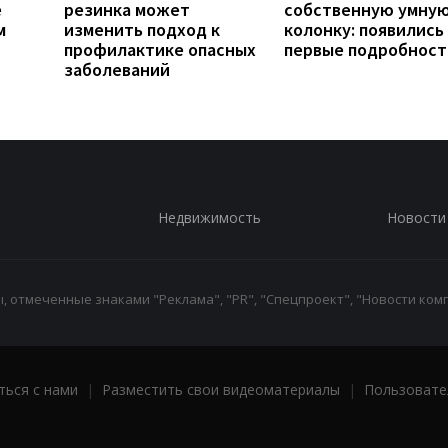
е
резинка может
собственную умну
м
изменить подход к
колонку: появились
профилактике опасных
первые подробност
заболеваний
Недвижимость
Новости
 отмеченные знаками "Реклама", "PR", "Спецпроект", "Новости комп
ться с нами
|
Разместить свои видеоматериалы
|
Пользовате