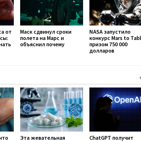
са от
Маск сдвинул сроки
NASA запустило
сы:
полета на Марс и
конкурс Mars to Tabl
нать
объяснил почему
призом 750 000
долларов
что
Эта жевательная
ChatGPT получит