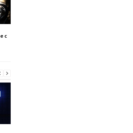
Маск шокировал
На Марсе нашли
e с
откровением о первых
скрытые полости,
добровольцах Марса
которые могут хран
следы внеземной
жизни
Шесть смартфонов за
Назван самый люби