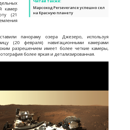
Читай также:
дельных
Марсоход Perseverance успешно сел
й камер
на Красную планету
оту (21
земления
тавили панораму озера Джезеро, используя
ницу (20 февраля) навигационными камерами
соким разрешением имеет более четкие камеры,
отография более яркая и детализированная.