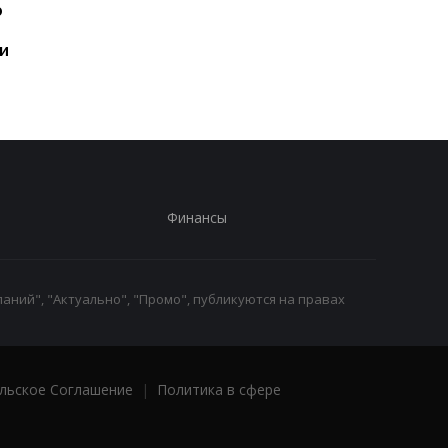
ю
год: Nothing готовит
iPhone пользователе
самый масштабный
и это не новый флаг
и
запуск в своей истории
Финансы
аний", "Актуально", "Промо", публикуются на правах
льское Соглашение
|
Политика в сфере