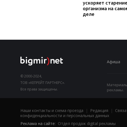
ускоряет старени
организма на само
деле
Афиша
© 2000-2024,
ТОВ «КЕПРЕЙТ ПАРТНЕРС».
Материалы,
Все права защищены.
рекламы.
Наши контакты и схема проезда
|
Редакция
|
Связа
конфиденциальности и персональных данных
Реклама на сайте:
Отдел продаж digital рекламы