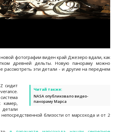
 новой фотографии виден край Джезеро вдали, как
атком древней дельты. Новую панораму можно
е рассмотреть эти детали - и другие на переднем
-Z сидит
Читай также:
verance.
NASA опубликовало видео-
система
панораму Марса
 камер,
детали
 непосредственной близости от марсохода и от 2
 что
в парашюте марсохода нашли секретное