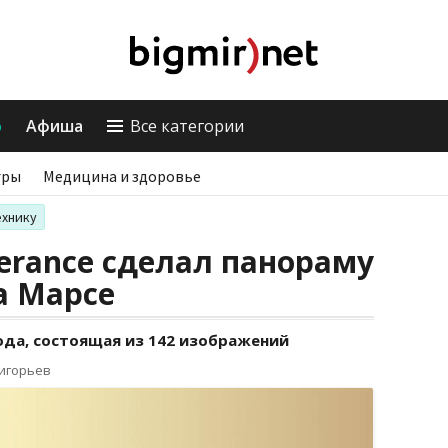
о
Афиша
Все категории
гры
Медицина и здоровье
ехнику
erance сделал панораму
а Марсе
ода, состоящая из 142 изображений
ригорьев