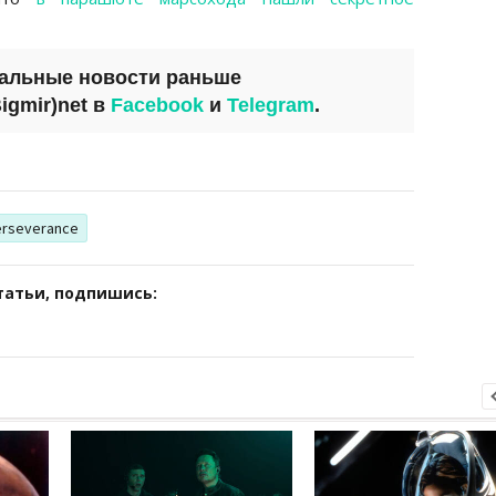
уальные новости раньше
igmir)net
в
Facebook
и
Telegram
.
erseverance
татьи, подпишись: