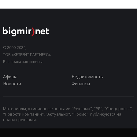
© 2000-2024,
ТОВ «КЕПРЕЙТ ПАРТНЕРС».
Все права защищены.
Афиша
Недвижимость
Новости
Финансы
Материалы, отмеченные знаками "Реклама", "PR", "Спецпроект",
"Новости компаний", "Актуально", "Промо", публикуются на
правах рекламы.