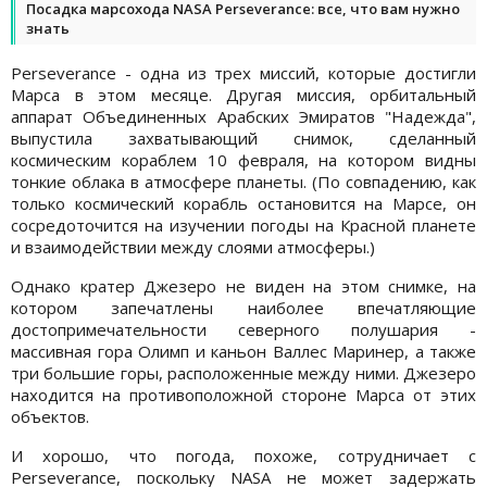
Посадка марсохода NASA Perseverance: все, что вам нужно
знать
Perseverance - одна из трех миссий, которые достигли
Марса в этом месяце. Другая миссия, орбитальный
аппарат Объединенных Арабских Эмиратов "Надежда",
выпустила захватывающий снимок, сделанный
космическим кораблем 10 февраля, на котором видны
тонкие облака в атмосфере планеты. (По совпадению, как
только космический корабль остановится на Марсе, он
сосредоточится на изучении погоды на Красной планете
и взаимодействии между слоями атмосферы.)
Однако кратер Джезеро не виден на этом снимке, на
котором запечатлены наиболее впечатляющие
достопримечательности северного полушария -
массивная гора Олимп и каньон Валлес Маринер, а также
три большие горы, расположенные между ними. Джезеро
находится на противоположной стороне Марса от этих
объектов.
И хорошо, что погода, похоже, сотрудничает с
Perseverance, поскольку NASA не может задержать