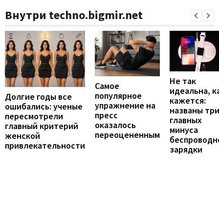
Внутри techno.bigmir.net
Не так
Самое
идеальна, к
популярное
Долгие годы все
кажется:
упражнение на
ошибались: ученые
названы тр
пресс
пересмотрели
главных
оказалось
главный критерий
минуса
переоцененным
женской
беспроводн
привлекательности
зарядки