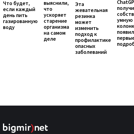
ChatG
выяснили,
Что будет,
Эта
получ
что
если каждый
жевательная
собст
ускоряет
день пить
резинка
умную
старение
газированную
может
колонк
организма
воду
изменить
появил
на самом
подход к
первы
деле
профилактике
подро
опасных
заболеваний