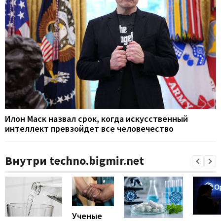
Илон Маск назвал срок, когда искусственный
интеллект превзойдет все человечество
Внутри techno.bigmir.net
Ученые