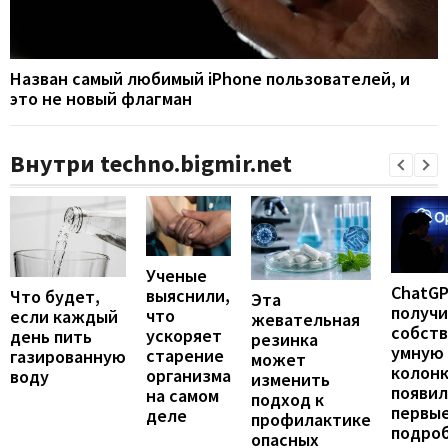
Назван самый любимый iPhone пользователей, и
это не новый флагман
Внутри techno.bigmir.net
Ученые
ChatG
выяснили,
Что будет,
Эта
получ
что
если каждый
жевательная
собст
ускоряет
день пить
резинка
умную
старение
газированную
может
колонк
организма
воду
изменить
появил
на самом
подход к
первы
деле
профилактике
подро
опасных