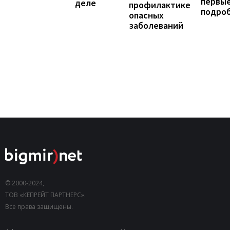
первы
деле
профилактике
подро
опасных
заболеваний
© 2000-2024,
ТОВ «КЕПРЕЙТ ПАРТНЕРС».
Все права защищены.