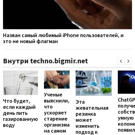
Назван самый любимый iPhone пользователей, и
это не новый флагман
Внутри techno.bigmir.net
Ученые
ChatG
выяснили,
Что будет,
Эта
получ
что
если каждый
жевательная
собст
ускоряет
день пить
резинка
умную
старение
газированную
может
колонк
организма
воду
изменить
появил
на самом
подход к