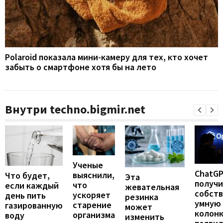
Polaroid показала мини-камеру для тех, кто хочет
забыть о смартфоне хотя бы на лето
Внутри techno.bigmir.net
Ученые
ChatG
выяснили,
Что будет,
Эта
получ
что
если каждый
жевательная
собст
ускоряет
день пить
резинка
умную
старение
газированную
может
колонк
организма
воду
изменить