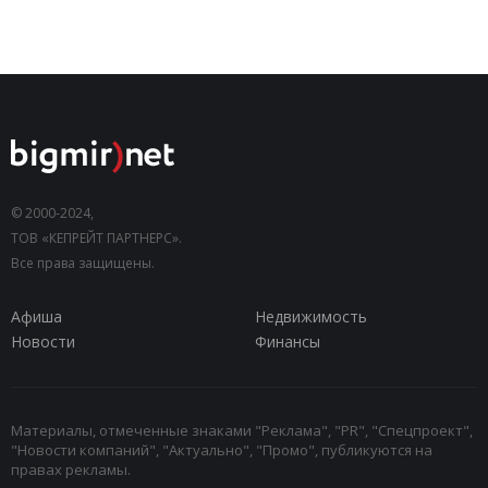
© 2000-2024,
ТОВ «КЕПРЕЙТ ПАРТНЕРС».
Все права защищены.
Афиша
Недвижимость
Новости
Финансы
Материалы, отмеченные знаками "Реклама", "PR", "Спецпроект",
"Новости компаний", "Актуально", "Промо", публикуются на
правах рекламы.