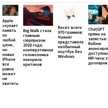
Apple
скупает
Весит всего
ChatGPT
память
Big Walk стала
970 граммов:
прямо на
по
главным
Huawei
запястье:
любой
сюрпризом
представила
Rollme
цене,
2026 года:
необычный
анонсиро
но
кооперативная
ноутбук без
доступны
новых
головоломка
Windows
ИИ-часы з
iPhone
покорила
долларов
все
критиков
равно
может
не
хватить