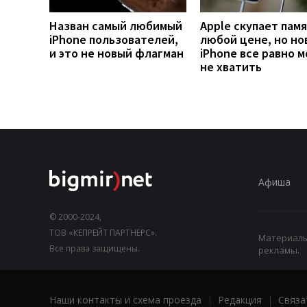
Назван самый любимый
Apple скупает памя
iPhone пользователей,
любой цене, но но
и это не новый флагман
iPhone все равно 
не хватить
Афиша
© 2000-2024,
ТОВ «КЕПРЕЙТ ПАРТНЕРС».
Материалы,
Все права защищены.
рекламы.
Наши контакты и схема проезда
|
Редакция
|
Связа