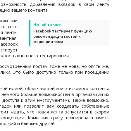
возможность добавления вкладок в свой ленту
ацию вашего контента.
ложении
Читай также:
что сеть
Facebook тестирует функцию
ия ленты
рекомендации гостей к
антная,
мероприятиям
acebook
естирует
ожность внешнего тестирования.
осмотренным постам тоже не нова, но опять же,
лики. Это было доступно только при посещении
бной идеей, облегчающей поиск искомого контента
 немного больше возможностей в организации их
я доступа к этим инструментам). Также возможно,
ладок или позволит вам создавать собственные
тоит ждать, что новая лента запустится в скором
концепция. Компания сразу планировала иметь
графий и близких друзей.