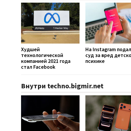
Худшей
На Instagram подал
технологической
суд за вред детск
компанией 2021 года
психике
стал Facebook
Внутри techno.bigmir.net