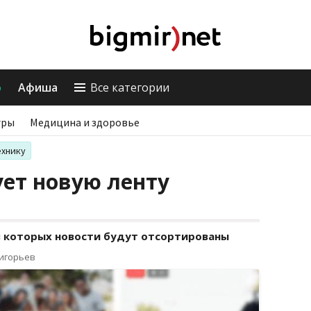
о
Афиша
Все категории
гры
Медицина и здоровье
ехнику
ует новую ленту
 в которых новости будут отсортированы
ригорьев