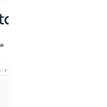
Марк Цукерберг хочет
Глобальный локаут:
ok
переименовать
Произошел самый
Facebook
масштабный сбой в
работе Facebook