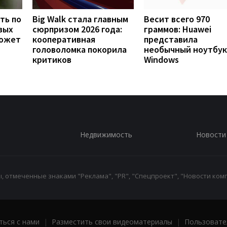
ть по
Big Walk стала главным
Весит всего 970
вых
сюрпризом 2026 года:
граммов: Huawei
может
кооперативная
представила
головоломка покорила
необычный ноутбук
критиков
Windows
Недвижимость
Новости
 отмеченные знаками "Реклама", "PR", "Спецпроект", "Новости комп
ться с нами
|
Разместить свои видеоматериалы
|
Пользовате