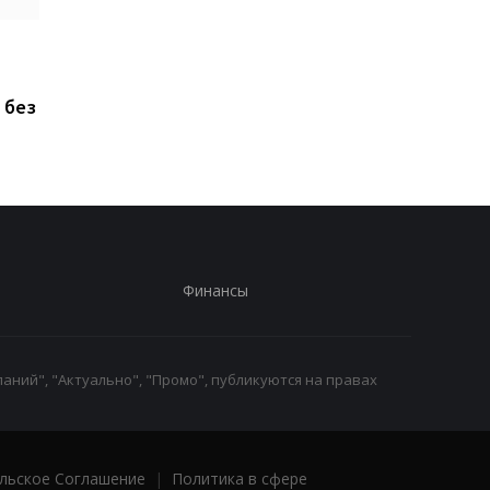
ChatGPT прямо на
Xiaomi выпустила Re
запястье: Rollme
17, но новый смартф
анонсировала
оказался хуже
 без
доступные ИИ-часы за
предыдущей модел
40 долларов
Финансы
аний", "Актуально", "Промо", публикуются на правах
льское Соглашение
|
Политика в сфере