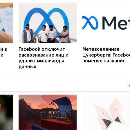
и в
Facebook отключит
Метавселенная
ой
распознавание лиц и
Цукерберга: Facebo
удалит миллиарды
поменял название
данных