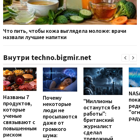
Что пить, чтобы кожа выглядела моложе: врачи
назвали лучшие напитки
Внутри techno.bigmir.net
NAS
Названы 7
Почему
пок
"Миллионы
продуктов,
некоторые
ред
останутся без
которые
люди не
"ог
работы":
ученые
просыпаются
рад
британский
связывают с
даже от
журналист
повышенным
громкого
сделал
риском
шума:
тревожный