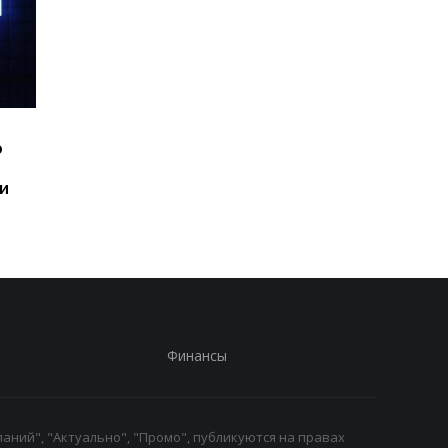
Шесть смартфонов за
Назван самый люби
ю
год: Nothing готовит
iPhone пользователе
самый масштабный
и это не новый флаг
и
запуск в своей истории
Финансы
аний", "Актуально", "Промо", публикуются на правах