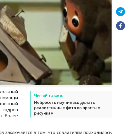
укольный
Читай также:
помощи
Нейросеть научилась делать
венный
реалистичные фото по простым
кадров
рисункам
о более
в заключается в том, что создателям приходилось