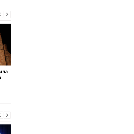
ила
Украинка создает
Как понять, что реб
в
картины
голоден: айтишник
оккупированного
придумал необычны
Херсона с помощью
способ
нейросети