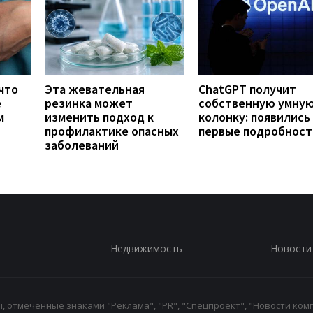
что
Эта жевательная
ChatGPT получит
е
резинка может
собственную умну
м
изменить подход к
колонку: появились
профилактике опасных
первые подробност
заболеваний
Недвижимость
Новости
 отмеченные знаками "Реклама", "PR", "Спецпроект", "Новости комп