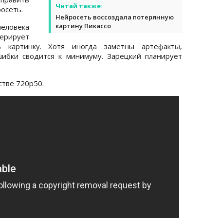
Читай также:
росеть.
Нейросеть воссоздала потерянную
картину Пикассо
еловека
рирует
ь картинку. Хотя иногда заметны артефакты,
ибки сводится к минимуму. Зарецкий планирует
стве 720p50.