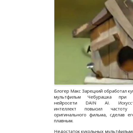
Блогер Макс Зарецкий обработал к
мультфильм Чебурашка при 
нейросети DAIN AI. Искусст
интеллект повысил частоту 
оригинального фильма, сделав ег
плавным.
Недостаток кукольных мультфильмо