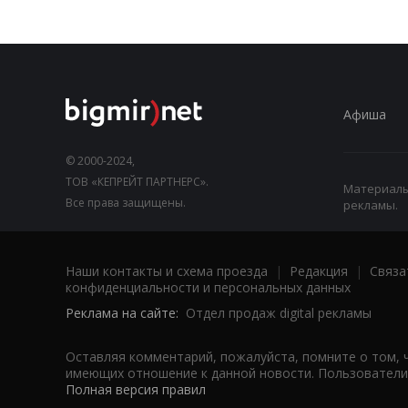
Афиша
© 2000-2024,
ТОВ «КЕПРЕЙТ ПАРТНЕРС».
Материалы,
Все права защищены.
рекламы.
Наши контакты и схема проезда
|
Редакция
|
Связа
конфиденциальности и персональных данных
Реклама на сайте:
Отдел продаж digital рекламы
Оставляя комментарий, пожалуйста, помните о том, 
имеющих отношение к данной новости. Пользователи,
Полная версия правил