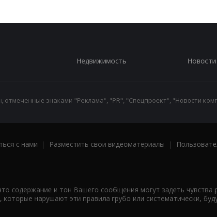
Недвижимость
Новости
 отмеченные знаками "Реклама", "PR", "Спецпроект", "Новости комп
ться с нами
|
Разместить свои видеоматериалы
|
Пользовате
что содержание и тон Вашего сообщения могут задеть чувства 
 которые нарушают эти правила грубо или систематически, буд