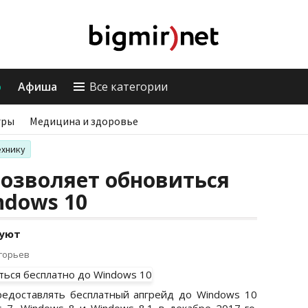
о
Афиша
Все категории
гры
Медицина и здоровье
ехнику
 позволяет обновиться
ndows 10
руют
игорьев
редоставлять бесплатный апгрейд до Windows 10
7, Windows 8 и Windows 8.1 в декабре 2017-го.