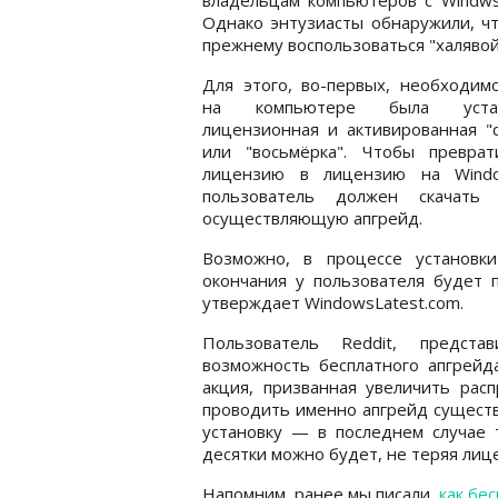
Однако энтузиасты обнаружили, что
прежнему воспользоваться "халявой
Для этого, во-первых, необходим
на компьютере была устан
лицензионная и активированная "
или "восьмёрка". Чтобы преврат
лицензию в лицензию на Wind
пользователь должен скачать 
осуществляющую апгрейд.
Возможно, в процессе установк
окончания у пользователя будет 
утверждает WindowsLatest.com.
Пользователь Reddit, представ
возможность бесплатного апгрейд
акция, призванная увеличить рас
проводить именно апгрейд существ
установку — в последнем случае 
десятки можно будет, не теряя лице
Напомним, ранее мы писали,
как бе