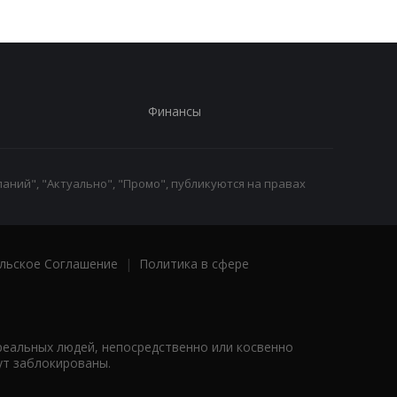
Финансы
аний", "Актуально", "Промо", публикуются на правах
льское Соглашение
|
Политика в сфере
реальных людей, непосредственно или косвенно
ут заблокированы.