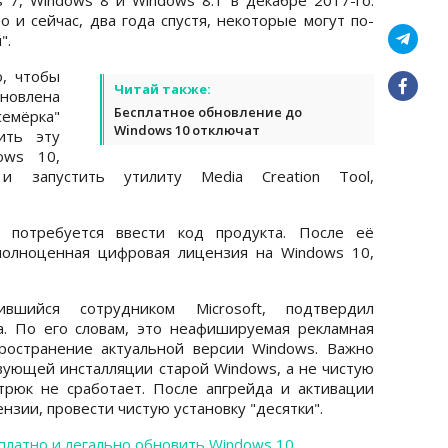
 и сейчас, два года спустя, некоторые могут по-
".
о, чтобы
Читай также:
овлена
Бесплатное обновление до
семёрка"
Windows 10 отключат
ить эту
ows 10,
и запустить утилиту Media Creation Tool,
и потребуется ввести код продукта. После её
полноценная цифровая лицензия на Windows 10,
ившийся сотрудником Microsoft, подтвердил
а. По его словам, это неафишируемая рекламная
пространение актуальной версии Windows. Важно
ующей инсталляции старой Windows, а не чистую
трюк не сработает. После апгрейда и активации
нзии, провести чистую установку "десятки".
сплатно и легально обновить Windows 10
.