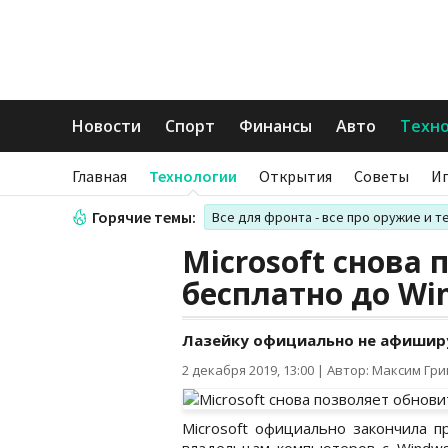
Новости
Спорт
Финансы
Авто
Техн
Главная
Технологии
Открытия
Советы
И
Горячие темы:
Все для фронта - все про оружие и т
Microsoft снова
бесплатно до Wi
Лазейку официально не афиши
2 декабря 2019, 13:00
|
Автор: Максим Гр
Microsoft официально закончила п
владельцам компьютеров с Windws 