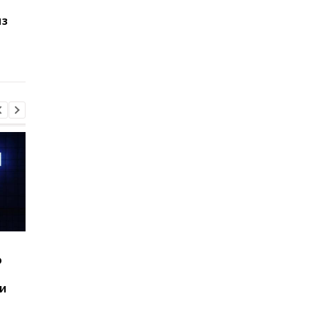
Windows 11 станет
Новые Surface Pro и
из
быстрее: Microsoft
Laptop стали мощне
начала распространять
но обычным
важный патч
пользователям их не
продадут
Шесть смартфонов за
Назван самый люби
ю
год: Nothing готовит
iPhone пользователе
самый масштабный
и это не новый флаг
и
запуск в своей истории