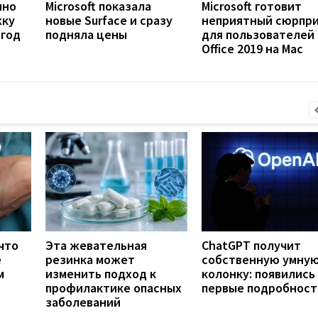
нно
Microsoft показала
Microsoft готовит
жку
новые Surface и сразу
неприятный сюрпр
 год
подняла цены
для пользователей
Office 2019 на Mac
что
Эта жевательная
ChatGPT получит
е
резинка может
собственную умну
м
изменить подход к
колонку: появились
профилактике опасных
первые подробност
заболеваний