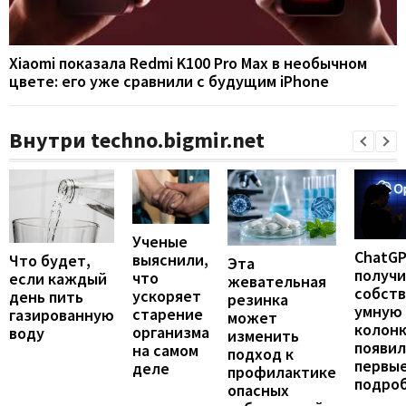
Xiaomi показала Redmi K100 Pro Max в необычном
цвете: его уже сравнили с будущим iPhone
Внутри techno.bigmir.net
Ученые
ChatG
выяснили,
Что будет,
Эта
получ
что
если каждый
жевательная
собст
ускоряет
день пить
резинка
умную
старение
газированную
может
колонк
организма
воду
изменить
появил
на самом
подход к
первы
деле
профилактике
подро
опасных