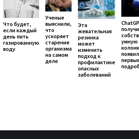
Ученые
ChatG
выяснили,
Что будет,
Эта
получ
что
если каждый
жевательная
собст
ускоряет
день пить
резинка
умную
старение
газированную
может
колонк
организма
воду
изменить
появил
на самом
подход к
первы
деле
профилактике
подро
опасных
заболеваний